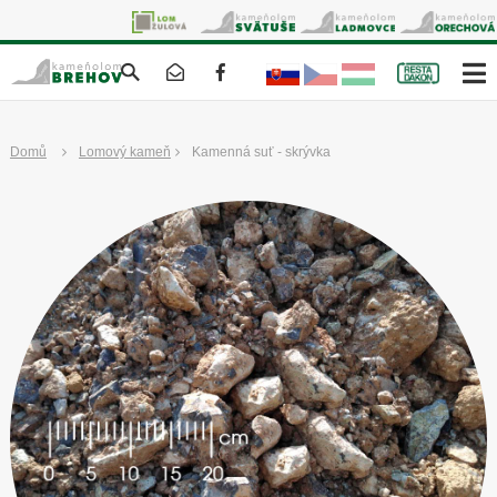
Domů
Lomový kameň
Kamenná suť - skrývka