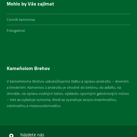
Mohlo by Vás zajímat
Cenník kameniva
Fotogalerie
Kameňolom Brehov
V kameňolome Brehov uskutočňujeme ťažbu a úpravu andezitu – drvením
a triedením. Kamenivo z andezitu je vhodné do betónu, do asfaltu, na
drenáže, na úpravu vodných tokov, výstavbu oporných gabiónových múrov
– kde sa vyžaduje surovina, ktorá sa vyznačuje svojou trvanlivosťou,
odolnosťou a mrazuvzdornosťou.
Nájdete nás